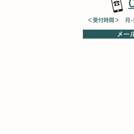
＜受付時間＞ 月-
メー