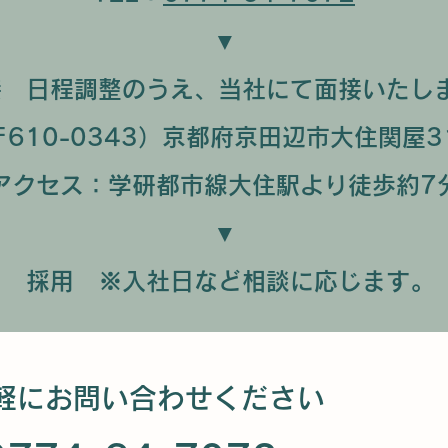
▼
接 日程調整のうえ、当社にて面接いたしま
〒610-0343）京都府京田辺市大住関屋31
アクセス：学研都市線大住駅より徒歩約7
▼
採用 ※入社日など相談に応じます｡
軽にお問い合わせください