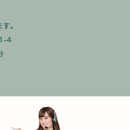
す｡
-4
分