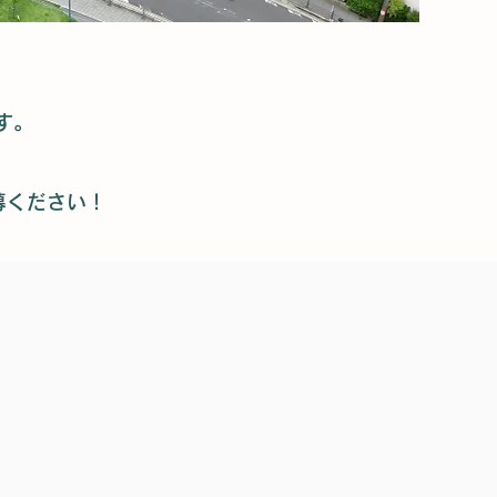
す。
。
募ください！