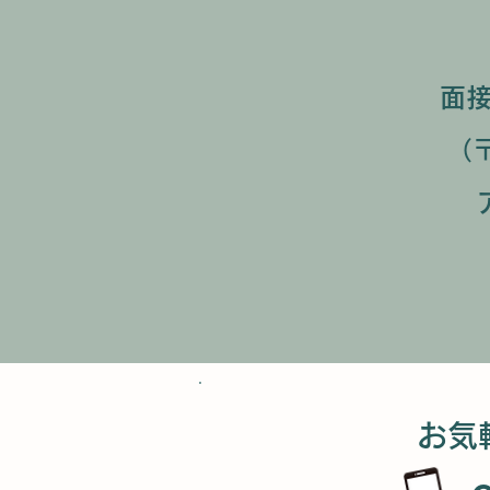
面
（
お気