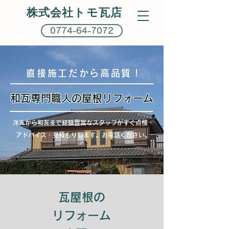
株式会社トモ瓦店
0774-64-7072
直接施工だから高品質！
和瓦専門職人の屋根リフォーム
洋瓦から和瓦まで経験豊富なスタッフがすぐ
点検・
アドバイス・見積もりします。お電話ください。
瓦屋根の
リフォーム