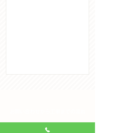
で・・・・ さて、夏季休暇につきまし
て、下記の通りお知らせいたします。
お客様方には大変ご迷惑をおかけしま
すがよろしくお願いいたします。
記
８月13日（木）～ ８月
16日（日） 弊社は瓦店とは言ってい
ますが 屋根なら・・カラーベスト・
鉄板・平板・ガルバリウム鋼板
樋 外壁 等も承ってお
ります。 また、瓦1枚からの修理でも
お気軽にご相談ください。
樋の交
換・修理 等なども・・
電話やホームページ
のお問い合わせ
お問い合わせから工事までの流れ
からでも・・・
1.お問い合わせ
お待ち