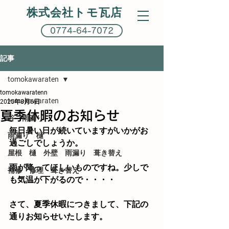
株式会社トモ瓦店
0774-64-7072
記事
tomokawaraten
tomokawaratenn
tomokawaraten
2025年8月6日
夏季休暇のお知らせ
谷 雨漏り
毎日暑い日が続いていますがいかがお
雨漏り 樋
過ごしでしょうか。
屋根 樋 外壁 雨漏り 葺き替え
雨が降ってほしいものですね。少しで
補修 修理 葺き替え
も気温が下がるので・・・・
さて、夏季休暇につきまして、下記の
通りお知らせいたします。